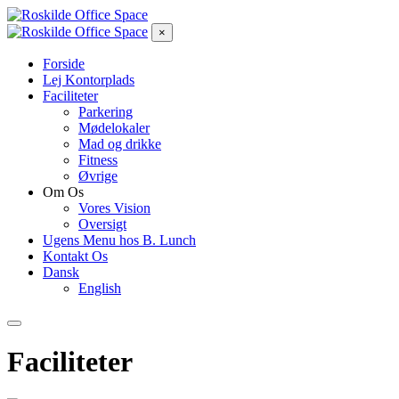
×
Forside
Lej Kontorplads
Faciliteter
Parkering
Mødelokaler
Mad og drikke
Fitness
Øvrige
Om Os
Vores Vision
Oversigt
Ugens Menu hos B. Lunch
Kontakt Os
Dansk
English
Faciliteter