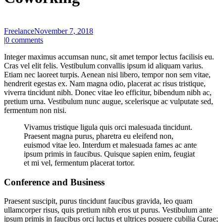
Freelance
November 7, 2018
|
0 comments
Integer maximus accumsan nunc, sit amet tempor lectus facilisis eu.
Cras vel elit felis. Vestibulum convallis ipsum id aliquam varius.
Etiam nec laoreet turpis. Aenean nisi libero, tempor non sem vitae,
hendrerit egestas ex. Nam magna odio, placerat ac risus tristique,
viverra tincidunt nibh. Donec vitae leo efficitur, bibendum nibh ac,
pretium urna. Vestibulum nunc augue, scelerisque ac vulputate sed,
fermentum non nisi.
Vivamus tristique ligula quis orci malesuada tincidunt.
Praesent magna purus, pharetra eu eleifend non,
euismod vitae leo. Interdum et malesuada fames ac ante
ipsum primis in faucibus. Quisque sapien enim, feugiat
et mi vel, fermentum placerat tortor.
Conference and Business
Praesent suscipit, purus tincidunt faucibus gravida, leo quam
ullamcorper risus, quis pretium nibh eros ut purus. Vestibulum ante
ipsum primis in faucibus orci luctus et ultrices posuere cubilia Curae;