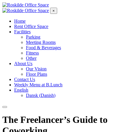
×
Home
Rent Office Space
Facilities
Parking
Meeting Rooms
Food & Beverages
Fitness
Other
About Us
Our Vision
Floor Plans
Contact Us
Weekly Menu at B.Lunch
English
Dansk
(
Danish
)
The Freelancer’s Guide to
Coworking