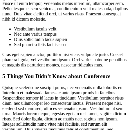
Fusce ut enim tempor, venenatis metus interdum, ullamcorper sem.
Pellentesque et sem vehicula, condimentum velit malesuada, dapibus
nunc. Duis vitae eleifend orci, ut varius risus. Praesent consequat
nibh id dictum molestie.
Vestibulum iaculis velit
Nec ante varius tempus
Duis sollicitudin lacus sapien
Sed pharetra felis facilisis sed
Cras eget sapien auctor, porttitor nisi vitae, vulputate justo. Cras et
pharetra ligula, vel vestibulum ipsum. Orci varius natoque penatibus
et magnis dis parturient montes, nascetur ridiculus mus.
5 Things You Didn’t Know about Conference
Quisque scelerisque suscipit purus, nec venenatis nulla lobortis eu.
Interdum et malesuada fames ac ante ipsum primis in faucibus.
Suspendisse tempor id lacus in tincidunt. Vestibulum porttitor risus
diam, nec ullamcorper leo consectetur luctus. Praesent neque nisi,
eleifend sed diam sed, ultrices venenatis ipsum. Vestibulum ut sem
urna. Mauris lorem neque, egestas eget arcu sit amet, sagittis dictum
risus. Sed dolor ligula, dictum ac mattis nec, sagittis non ipsum.
Integer sollicitudin nunc vitae nisi facilisis, sed rutrum elit
vestibulum. Duis viverra maximus felis at condimentum. Sed