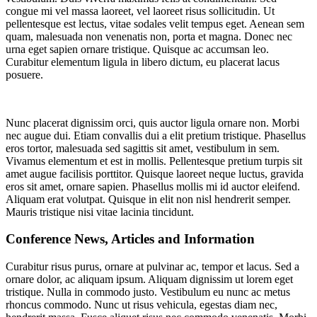
congue mi vel massa laoreet, vel laoreet risus sollicitudin. Ut
pellentesque est lectus, vitae sodales velit tempus eget. Aenean sem
quam, malesuada non venenatis non, porta et magna. Donec nec
urna eget sapien ornare tristique. Quisque ac accumsan leo.
Curabitur elementum ligula in libero dictum, eu placerat lacus
posuere.
Nunc placerat dignissim orci, quis auctor ligula ornare non. Morbi
nec augue dui. Etiam convallis dui a elit pretium tristique. Phasellus
eros tortor, malesuada sed sagittis sit amet, vestibulum in sem.
Vivamus elementum et est in mollis. Pellentesque pretium turpis sit
amet augue facilisis porttitor. Quisque laoreet neque luctus, gravida
eros sit amet, ornare sapien. Phasellus mollis mi id auctor eleifend.
Aliquam erat volutpat. Quisque in elit non nisl hendrerit semper.
Mauris tristique nisi vitae lacinia tincidunt.
Conference News, Articles and Information
Curabitur risus purus, ornare at pulvinar ac, tempor et lacus. Sed a
ornare dolor, ac aliquam ipsum. Aliquam dignissim ut lorem eget
tristique. Nulla in commodo justo. Vestibulum eu nunc ac metus
rhoncus commodo. Nunc ut risus vehicula, egestas diam nec,