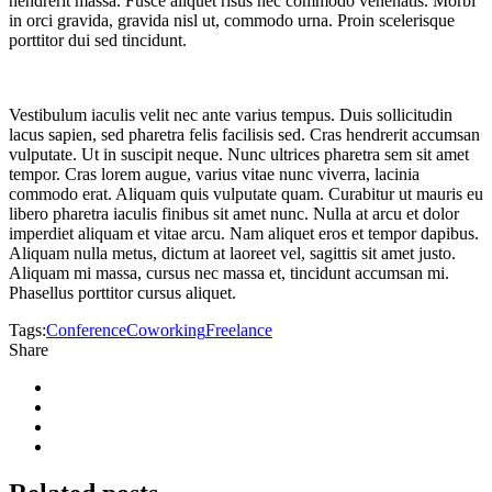
hendrerit massa. Fusce aliquet risus nec commodo venenatis. Morbi
in orci gravida, gravida nisl ut, commodo urna. Proin scelerisque
porttitor dui sed tincidunt.
Vestibulum iaculis velit nec ante varius tempus. Duis sollicitudin
lacus sapien, sed pharetra felis facilisis sed. Cras hendrerit accumsan
vulputate. Ut in suscipit neque. Nunc ultrices pharetra sem sit amet
tempor. Cras lorem augue, varius vitae nunc viverra, lacinia
commodo erat. Aliquam quis vulputate quam. Curabitur ut mauris eu
libero pharetra iaculis finibus sit amet nunc. Nulla at arcu et dolor
imperdiet aliquam et vitae arcu. Nam aliquet eros et tempor dapibus.
Aliquam nulla metus, dictum at laoreet vel, sagittis sit amet justo.
Aliquam mi massa, cursus nec massa et, tincidunt accumsan mi.
Phasellus porttitor cursus aliquet.
Tags:
Conference
Coworking
Freelance
Share