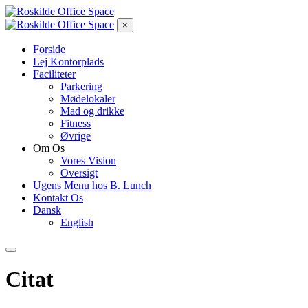
×
Forside
Lej Kontorplads
Faciliteter
Parkering
Mødelokaler
Mad og drikke
Fitness
Øvrige
Om Os
Vores Vision
Oversigt
Ugens Menu hos B. Lunch
Kontakt Os
Dansk
English
Citat