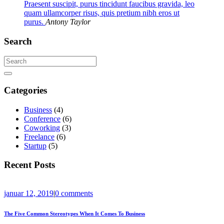
Praesent suscipit, purus tincidunt faucibus gravida, leo
quam ullamcorper risus, quis pretium nibh eros ut
purus.
Antony Taylor
Search
Categories
Business
(4)
Conference
(6)
Coworking
(3)
Freelance
(6)
Startup
(5)
Recent Posts
januar 12, 2019
|
0 comments
The Five Common Stereotypes When It Comes To Business