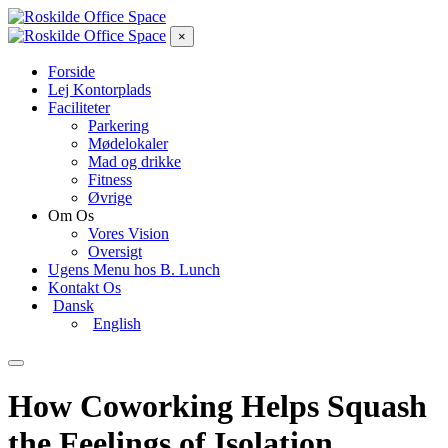
×
Forside
Lej Kontorplads
Faciliteter
Parkering
Mødelokaler
Mad og drikke
Fitness
Øvrige
Om Os
Vores Vision
Oversigt
Ugens Menu hos B. Lunch
Kontakt Os
Dansk
English
How Coworking Helps Squash
the Feelings of Isolation