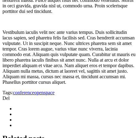
hendrerit massa. Fusce aliquet risus nec commodo venenatis. Morbi
in orci gravida, gravida nisl ut, commodo urna. Proin scelerisque
porttitor dui sed tincidunt.
Vestibulum iaculis velit nec ante varius tempus. Duis sollicitudin
lacus sapien, sed pharetra felis facilisis sed. Cras hendrerit accumsan
vulputate. Ut in suscipit neque. Nunc ultrices pharetra sem sit amet
tempor. Cras lorem augue, varius vitae nunc viverra, lacinia
commodo erat. Aliquam quis vulputate quam. Curabitur ut mauris eu
libero pharetra iaculis finibus sit amet nunc. Nulla at arcu et dolor
imperdiet aliquam et vitae arcu. Nam aliquet eros et tempor dapibus.
Aliquam nulla metus, dictum at laoreet vel, sagittis sit amet justo.
Aliquam mi massa, cursus nec massa et, tincidunt accumsan mi.
Phasellus porttitor cursus aliquet.
Tags:
conference
openspace
Del