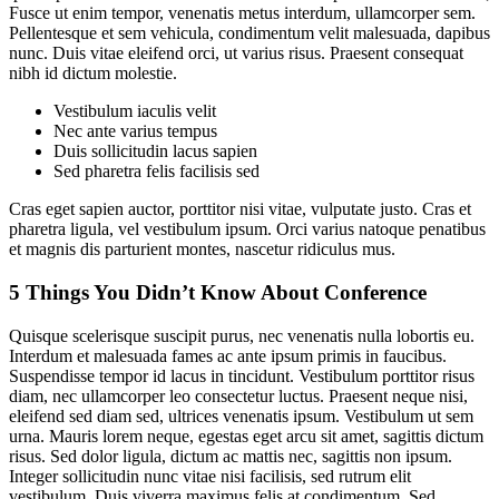
Fusce ut enim tempor, venenatis metus interdum, ullamcorper sem.
Pellentesque et sem vehicula, condimentum velit malesuada, dapibus
nunc. Duis vitae eleifend orci, ut varius risus. Praesent consequat
nibh id dictum molestie.
Vestibulum iaculis velit
Nec ante varius tempus
Duis sollicitudin lacus sapien
Sed pharetra felis facilisis sed
Cras eget sapien auctor, porttitor nisi vitae, vulputate justo. Cras et
pharetra ligula, vel vestibulum ipsum. Orci varius natoque penatibus
et magnis dis parturient montes, nascetur ridiculus mus.
5 Things You Didn’t Know About Conference
Quisque scelerisque suscipit purus, nec venenatis nulla lobortis eu.
Interdum et malesuada fames ac ante ipsum primis in faucibus.
Suspendisse tempor id lacus in tincidunt. Vestibulum porttitor risus
diam, nec ullamcorper leo consectetur luctus. Praesent neque nisi,
eleifend sed diam sed, ultrices venenatis ipsum. Vestibulum ut sem
urna. Mauris lorem neque, egestas eget arcu sit amet, sagittis dictum
risus. Sed dolor ligula, dictum ac mattis nec, sagittis non ipsum.
Integer sollicitudin nunc vitae nisi facilisis, sed rutrum elit
vestibulum. Duis viverra maximus felis at condimentum. Sed