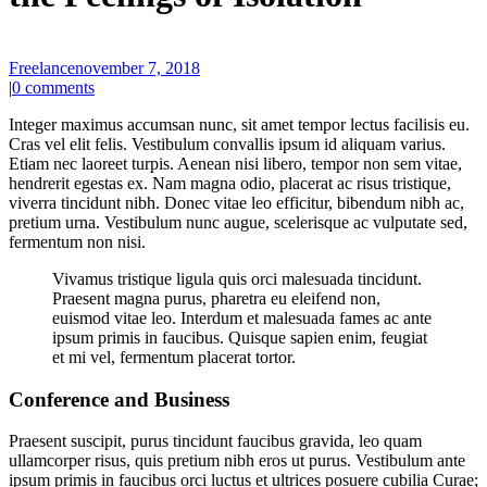
Freelance
november 7, 2018
|
0 comments
Integer maximus accumsan nunc, sit amet tempor lectus facilisis eu.
Cras vel elit felis. Vestibulum convallis ipsum id aliquam varius.
Etiam nec laoreet turpis. Aenean nisi libero, tempor non sem vitae,
hendrerit egestas ex. Nam magna odio, placerat ac risus tristique,
viverra tincidunt nibh. Donec vitae leo efficitur, bibendum nibh ac,
pretium urna. Vestibulum nunc augue, scelerisque ac vulputate sed,
fermentum non nisi.
Vivamus tristique ligula quis orci malesuada tincidunt.
Praesent magna purus, pharetra eu eleifend non,
euismod vitae leo. Interdum et malesuada fames ac ante
ipsum primis in faucibus. Quisque sapien enim, feugiat
et mi vel, fermentum placerat tortor.
Conference and Business
Praesent suscipit, purus tincidunt faucibus gravida, leo quam
ullamcorper risus, quis pretium nibh eros ut purus. Vestibulum ante
ipsum primis in faucibus orci luctus et ultrices posuere cubilia Curae;