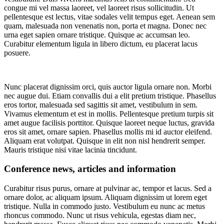
congue mi vel massa laoreet, vel laoreet risus sollicitudin. Ut
pellentesque est lectus, vitae sodales velit tempus eget. Aenean sem
quam, malesuada non venenatis non, porta et magna. Donec nec
urna eget sapien ornare tristique. Quisque ac accumsan leo.
Curabitur elementum ligula in libero dictum, eu placerat lacus
posuere.
Nunc placerat dignissim orci, quis auctor ligula ornare non. Morbi
nec augue dui. Etiam convallis dui a elit pretium tristique. Phasellus
eros tortor, malesuada sed sagittis sit amet, vestibulum in sem.
Vivamus elementum et est in mollis. Pellentesque pretium turpis sit
amet augue facilisis porttitor. Quisque laoreet neque luctus, gravida
eros sit amet, ornare sapien. Phasellus mollis mi id auctor eleifend.
Aliquam erat volutpat. Quisque in elit non nisl hendrerit semper.
Mauris tristique nisi vitae lacinia tincidunt.
Conference news, articles and information
Curabitur risus purus, ornare at pulvinar ac, tempor et lacus. Sed a
ornare dolor, ac aliquam ipsum. Aliquam dignissim ut lorem eget
tristique. Nulla in commodo justo. Vestibulum eu nunc ac metus
rhoncus commodo. Nunc ut risus vehicula, egestas diam nec,