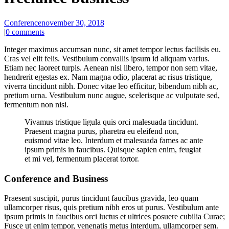
Conference
november 30, 2018
|
0 comments
Integer maximus accumsan nunc, sit amet tempor lectus facilisis eu.
Cras vel elit felis. Vestibulum convallis ipsum id aliquam varius.
Etiam nec laoreet turpis. Aenean nisi libero, tempor non sem vitae,
hendrerit egestas ex. Nam magna odio, placerat ac risus tristique,
viverra tincidunt nibh. Donec vitae leo efficitur, bibendum nibh ac,
pretium urna. Vestibulum nunc augue, scelerisque ac vulputate sed,
fermentum non nisi.
Vivamus tristique ligula quis orci malesuada tincidunt.
Praesent magna purus, pharetra eu eleifend non,
euismod vitae leo. Interdum et malesuada fames ac ante
ipsum primis in faucibus. Quisque sapien enim, feugiat
et mi vel, fermentum placerat tortor.
Conference and Business
Praesent suscipit, purus tincidunt faucibus gravida, leo quam
ullamcorper risus, quis pretium nibh eros ut purus. Vestibulum ante
ipsum primis in faucibus orci luctus et ultrices posuere cubilia Curae;
Fusce ut enim tempor, venenatis metus interdum, ullamcorper sem.