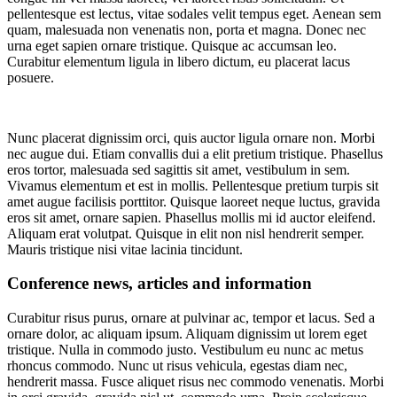
pellentesque est lectus, vitae sodales velit tempus eget. Aenean sem
quam, malesuada non venenatis non, porta et magna. Donec nec
urna eget sapien ornare tristique. Quisque ac accumsan leo.
Curabitur elementum ligula in libero dictum, eu placerat lacus
posuere.
Nunc placerat dignissim orci, quis auctor ligula ornare non. Morbi
nec augue dui. Etiam convallis dui a elit pretium tristique. Phasellus
eros tortor, malesuada sed sagittis sit amet, vestibulum in sem.
Vivamus elementum et est in mollis. Pellentesque pretium turpis sit
amet augue facilisis porttitor. Quisque laoreet neque luctus, gravida
eros sit amet, ornare sapien. Phasellus mollis mi id auctor eleifend.
Aliquam erat volutpat. Quisque in elit non nisl hendrerit semper.
Mauris tristique nisi vitae lacinia tincidunt.
Conference news, articles and information
Curabitur risus purus, ornare at pulvinar ac, tempor et lacus. Sed a
ornare dolor, ac aliquam ipsum. Aliquam dignissim ut lorem eget
tristique. Nulla in commodo justo. Vestibulum eu nunc ac metus
rhoncus commodo. Nunc ut risus vehicula, egestas diam nec,
hendrerit massa. Fusce aliquet risus nec commodo venenatis. Morbi