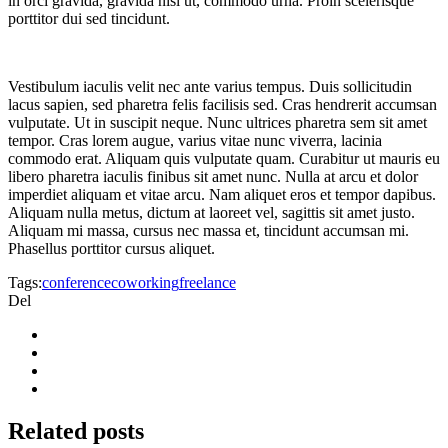
in orci gravida, gravida nisl ut, commodo urna. Proin scelerisque
porttitor dui sed tincidunt.
Vestibulum iaculis velit nec ante varius tempus. Duis sollicitudin
lacus sapien, sed pharetra felis facilisis sed. Cras hendrerit accumsan
vulputate. Ut in suscipit neque. Nunc ultrices pharetra sem sit amet
tempor. Cras lorem augue, varius vitae nunc viverra, lacinia
commodo erat. Aliquam quis vulputate quam. Curabitur ut mauris eu
libero pharetra iaculis finibus sit amet nunc. Nulla at arcu et dolor
imperdiet aliquam et vitae arcu. Nam aliquet eros et tempor dapibus.
Aliquam nulla metus, dictum at laoreet vel, sagittis sit amet justo.
Aliquam mi massa, cursus nec massa et, tincidunt accumsan mi.
Phasellus porttitor cursus aliquet.
Tags:
conference
coworking
freelance
Del
Related
posts