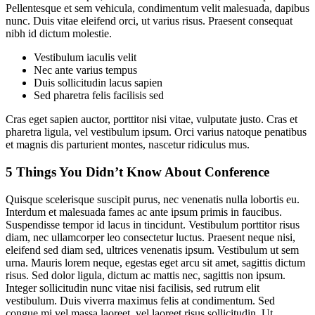
Pellentesque et sem vehicula, condimentum velit malesuada, dapibus
nunc. Duis vitae eleifend orci, ut varius risus. Praesent consequat
nibh id dictum molestie.
Vestibulum iaculis velit
Nec ante varius tempus
Duis sollicitudin lacus sapien
Sed pharetra felis facilisis sed
Cras eget sapien auctor, porttitor nisi vitae, vulputate justo. Cras et
pharetra ligula, vel vestibulum ipsum. Orci varius natoque penatibus
et magnis dis parturient montes, nascetur ridiculus mus.
5 Things You Didn’t Know About Conference
Quisque scelerisque suscipit purus, nec venenatis nulla lobortis eu.
Interdum et malesuada fames ac ante ipsum primis in faucibus.
Suspendisse tempor id lacus in tincidunt. Vestibulum porttitor risus
diam, nec ullamcorper leo consectetur luctus. Praesent neque nisi,
eleifend sed diam sed, ultrices venenatis ipsum. Vestibulum ut sem
urna. Mauris lorem neque, egestas eget arcu sit amet, sagittis dictum
risus. Sed dolor ligula, dictum ac mattis nec, sagittis non ipsum.
Integer sollicitudin nunc vitae nisi facilisis, sed rutrum elit
vestibulum. Duis viverra maximus felis at condimentum. Sed
congue mi vel massa laoreet, vel laoreet risus sollicitudin. Ut