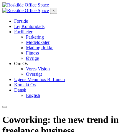
×
Forside
Lej Kontorplads
Faciliteter
Parkering
Mødelokaler
Mad og drikke
Fitness
Øvrige
Om Os
Vores Vision
Oversigt
Ugens Menu hos B. Lunch
Kontakt Os
Dansk
English
Coworking: the new trend in
freelance business