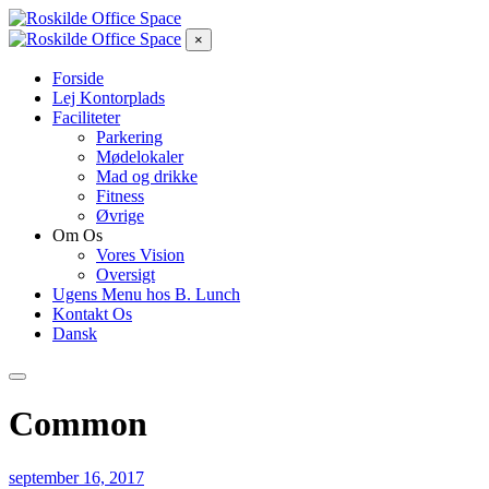
×
Forside
Lej Kontorplads
Faciliteter
Parkering
Mødelokaler
Mad og drikke
Fitness
Øvrige
Om Os
Vores Vision
Oversigt
Ugens Menu hos B. Lunch
Kontakt Os
Dansk
Common
september 16, 2017