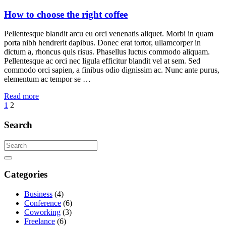
How to choose the right coffee
Pellentesque blandit arcu eu orci venenatis aliquet. Morbi in quam
porta nibh hendrerit dapibus. Donec erat tortor, ullamcorper in
dictum a, rhoncus quis risus. Phasellus luctus commodo aliquam.
Pellentesque ac orci nec ligula efficitur blandit vel at sem. Sed
commodo orci sapien, a finibus odio dignissim ac. Nunc ante purus,
elementum ac tempor se …
Read more
Posts
1
2
navigation
Search
Categories
Business
(4)
Conference
(6)
Coworking
(3)
Freelance
(6)